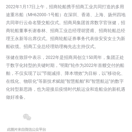
2022年1月17日上午，招商轮船携手招商工业共同打造的多用
途重吊船（MH62000-1号船）在深圳、香港、上海、扬州四地
共同举行云命名暨交船仪式。招商局集团首席数字官张健，招
商轮船董事长谢春林、招商工业总经理胡贤甫、招商轮船总经
理王永新等出席仪式。招商轮船证券事务代表徐安安女士为新
船砍缆。招商工业总经理助理梅先志主持仪式。
张健在致辞中表示，2022年是招商局创立150周年，集团正处
于数字化转型的关键时期，“明勤”轮作为2022年首艘交付的船
舶，不仅实现了以“节能减排、降本增效”为目标，以“移动化、
在线化、物联化”等新技术赋能“智慧船舶”和“智慧航运”的数字
化转型新思路，也为迎接后疫情时代航运业和造船业的新机遇
做好准备。