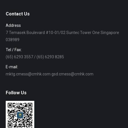
Contact Us
Address
7 Temasek Boulevard #10-01/02 Suntec Tower One Singapore
038989
Tel / Fax:
(65) 6293 3557 / (65) 6293 8285
E-mail:
mktg.cmess@cmhk.com gsd.cmess@cmhk.com
Follow Us