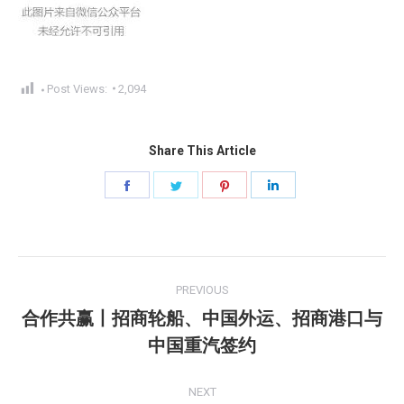
Post Views:
2,094
Share This Article
Share
Share
Share
Share
on
on
on
on
Facebook
Twitter
Pinterest
LinkedIn
Post
PREVIOUS
navigation
合作共赢丨招商轮船、中国外运、招商港口与
Previous
中国重汽签约
post:
NEXT