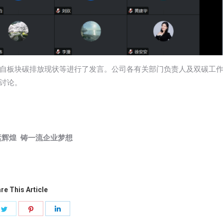
自板块碳排放现状等进行了发言。公司各有关部门负责人及双碳工
讨论。
运辉煌 铸一流企业梦想
re This Article
e
Share
Share
Share