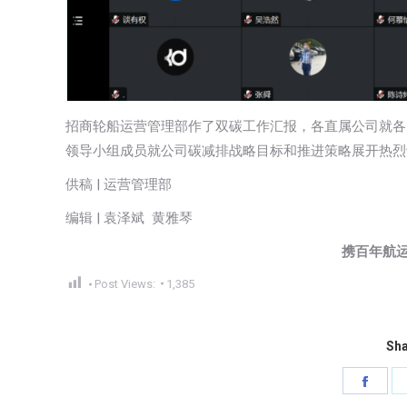
招商轮船运营管理部作了双碳工作汇报，各直属公司就各
领导小组成员就公司碳减排战略目标和推进策略展开热烈
供稿 | 运营管理部
编辑 | 袁泽斌 黄雅琴
携百年航
Post Views:
1,385
Sha
Shar