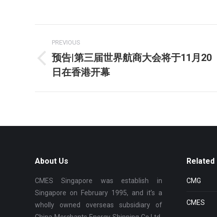
on
Face
Post
PREVIOUS
navigation
预告|第三届世界航商大会将于11月20
Previous
日在香港开幕
post:
About Us
Related 
CMES Singapore was establish in
CMG
Singapore on February 1995, and it’s a
CMES
wholly owned overseas subsidiary of
China Merchants Energy Shipping Co Ltd.