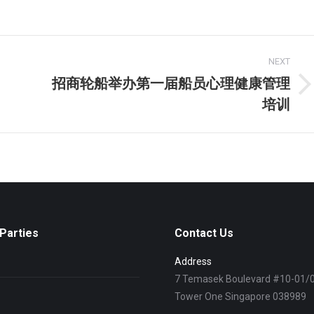
on
on
on
book
Twitter
Pinterest
LinkedIn
NEXT
招商轮船举办第一届船员心理健康管理
Next
培训
post:
Parties
Contact Us
Address
7 Temasek Boulevard #10-01/
Tower One Singapore 038989