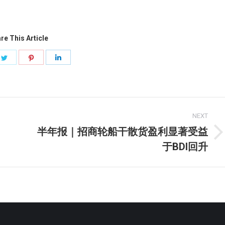
re This Article
e
Share
Share
Share
on
on
on
book
Twitter
Pinterest
LinkedIn
NEXT
半年报｜招商轮船干散货盈利显著受益
Next
于BDI回升
post: