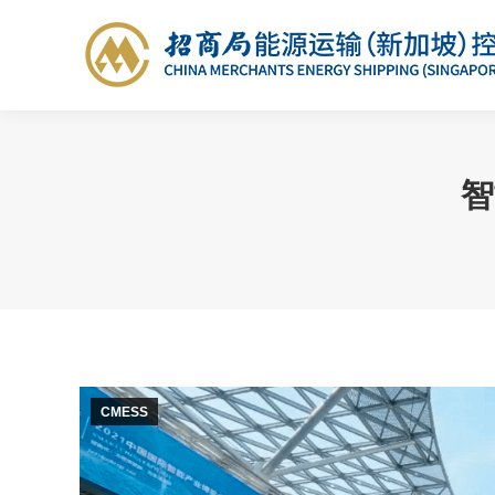
智
CMESS