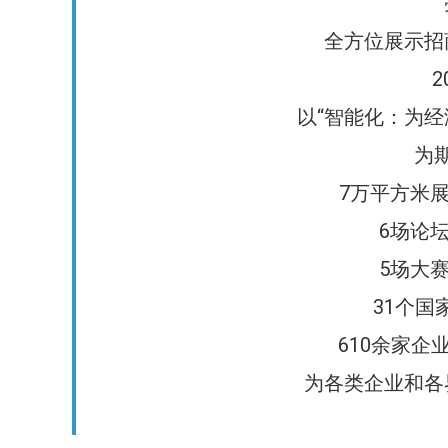
全方位展示招
2
以“智能化：为经
为
7万平方米
6场论
5场大
31个国
610余家企
为各类企业和各