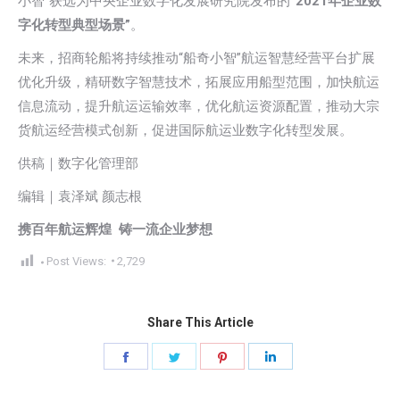
小智”获选为中央企业数字化发展研究院发布的
“2021年企业数
字化转型典型场景”
。
未来，招商轮船将持续推动“船奇小智”航运智慧经营平台扩展
优化升级，精研数字智慧技术，拓展应用船型范围，加快航运
信息流动，提升航运运输效率，优化航运资源配置，推动大宗
货航运经营模式创新，促进国际航运业数字化转型发展。
供稿｜数字化管理部
编辑｜袁泽斌 颜志根
携百年航运辉煌 铸一流企业梦想
Post Views:
2,729
Share This Article
Share
Share
Share
Share
on
on
on
on