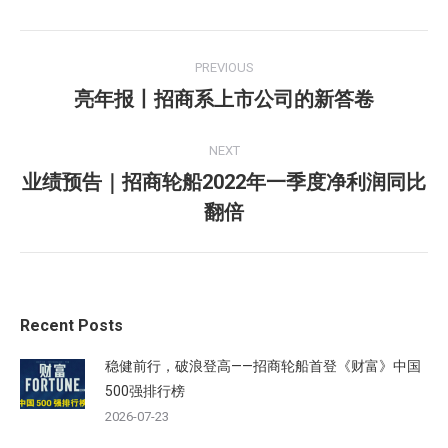
Facebook
Twitter
Pinterest
LinkedIn
Post
PREVIOUS
navigation
亮年报丨招商系上市公司的新答卷
Previous
post:
NEXT
业绩预告｜招商轮船2022年一季度净利润同比
Next
翻倍
post:
Recent Posts
稳健前行，破浪登高——招商轮船首登《财富》中国
500强排行榜
2026-07-23