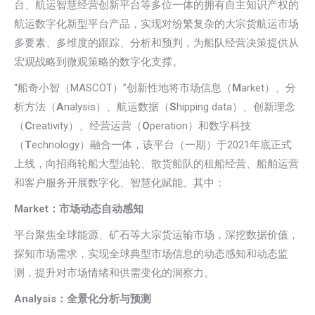
台、航运智慧经营创新平台等多位一体的拥有自主知识产权的
航运数字化新型平台产品，实现对纷繁复杂的大宗货航运市场
多要素、多维度的跟踪、分析和预判，为船队经营决策提供从
宏观战略到微观策略的数字化支撑。
“船奇小智（MASCOT）”创新性地将市场信息（
M
arket）、分
析方法（
A
nalysis）、航运数据（
S
hipping data）、创新理念
（
C
reativity）、经营运营（
O
peration）和数字科技
（
T
echnology）融合一体，该平台（一期）于2021年底正式
上线，向招商轮船大型油轮、散货船队的租船经营、船舶运营
和客户服务开展数字化、智慧化赋能。其中：
Market：市场动态自动感知
平台聚焦全球能源、矿石等大宗货运输市场，深挖数据价值，
探知市场需求，实现全球典型市场信息的动态感知和动态监
测，提升对市场情绪和供需变化的洞察力。
Analysis：全景化分析与预测