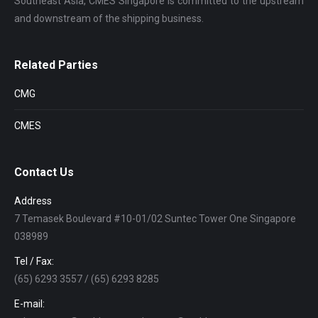
Southeast Asia, CMES Singapore is committed to the upstream
and downstream of the shipping business.
Related Parties
CMG
CMES
Contact Us
Address
7 Temasek Boulevard #10-01/02 Suntec Tower One Singapore
038989
Tel / Fax:
(65) 6293 3557 / (65) 6293 8285
E-mail: