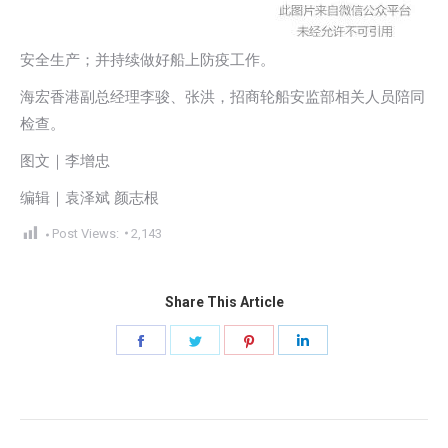
安全生产；并持续做好船上防疫工作。
海宏香港副总经理李骏、张洪，招商轮船安监部相关人员陪同
检查。
图文｜李增忠
编辑｜袁泽斌 颜志根
Post Views:
2,143
Share This Article
Share
Share
Share
Share
on
on
on
on
Facebook
Twitter
Pinterest
LinkedIn
Post