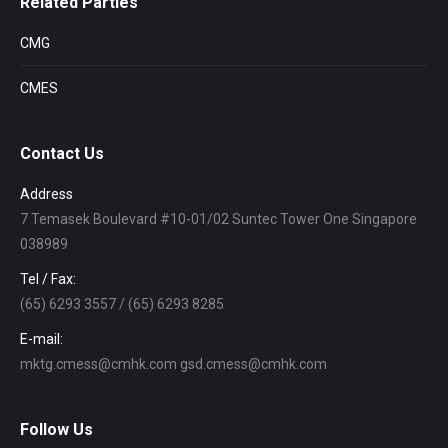
Related Parties
CMG
CMES
Contact Us
Address
7 Temasek Boulevard #10-01/02 Suntec Tower One Singapore
038989
Tel / Fax:
(65) 6293 3557 / (65) 6293 8285
E-mail:
mktg.cmess@cmhk.com gsd.cmess@cmhk.com
Follow Us