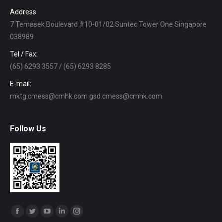
Address
7 Temasek Boulevard #10-01/02 Suntec Tower One Singapore
038989
Tel / Fax:
(65) 6293 3557 / (65) 6293 8285
E-mail:
mktg.cmess@cmhk.com gsd.cmess@cmhk.com
Follow Us
Find us on:
Facebook
Twitter
YouTube
Linkedin
Instagram