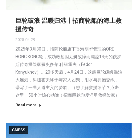
巨轮破浪 温暖归港丨招商轮船的海上救
援传奇
2025-04-29
2025年3月30日，招商轮船旗下香港明华管理的ORE
HONG KONG轮，成功救起因划艇故障而漂流14天的俄罗
斯传奇探险家费奥多尔·科纽霍夫（Fedor
Konyukhov）。20多天后，4月24日，这艘巨轮缓缓靠泊
大连港，科纽霍夫终于与家人团聚，泪水与拥抱交织，
谱写了一曲人道主义的赞歌。（想了解救援细节？点击
这里→50小时惊心动魄！招商巨轮印度洋勇救探险家）
Read more
CMESS