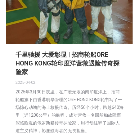
千里驰援 大爱彰显 | 招商轮船ORE
HONG KONG轮印度洋营救遇险传奇探
险家
2025-04-02
2025年3月30日夜里，在广袤无垠的南印度洋上，招商
轮船旗下由香港明华管理的ORE HONG KONG轮书写了一
场惊心动魄的海上救援传奇。历经50个小时，跨越640海
里（近1200公里）的航程，成功营救一名因船舶故障而
深陷险境的俄罗斯籍传奇探险家，用行动注释了国际人
道主义精神，彰显航海者的无畏担当。