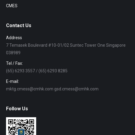
CMES
Contact Us
Address
7 Temasek Boulevard #10-01/02 Suntec Tower One Singapore
038989
Tel / Fax:
(65) 6293 3557 / (65) 6293 8285
E-mail:
mktg.cmess@cmhk.com gsd.cmess@cmhk.com
Follow Us