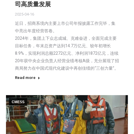
司高质量发展
2025-04-16
近日，招商系境内主要上市公司年报披露工作完毕，集
中亮出年度经营答卷。
2024年，集团上下众志成城、克难奋进，全面完成主要
目标任务，年末总资产达到14.7万亿元、较年初增长
8.9%，实现利润总额2272亿元、净利润1872亿元，连续
20年获中央企业负责人经营业绩考核A级，充分展现了招
商局努力在中国式现代化建设中再创佳绩的“三创力量”。
Read more
CMESS