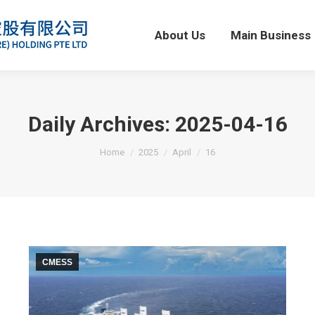
About Us
Main Business
About Us
Main Business
Daily Archives:
2025-04-16
You are here:
Home
2025
April
16
CMESS