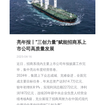
亮年报丨“三创力量”赋能招商系上
市公司高质量发展
2025-04-16
近日，招商系境内主要上市公司年报披露工作完
毕，集中亮出年度经营答卷。
2024年，集团上下众志成城、克难奋进，全面完
成主要目标任务，年末总资产达到14.7万亿元、
较年初增长8.9%，实现利润总额2272亿元、净利
润1872亿元，连续20年获中央企业负责人经营业
绩考核A级，充分展现了招商局努力在中国式现代
化建设中再创佳绩的“三创力量”。