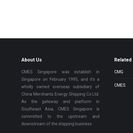
About Us
Related 
CMES Singapore was establish in
CMG
Singapore on February 1995, and it’s a
CMES
wholly owned overseas subsidiary of
China Merchants Energy Shipping Co Ltd.
As the gateway and platform in
Southeast Asia, CMES Singapore is
committed to the upstream and
downstream of the shipping business.