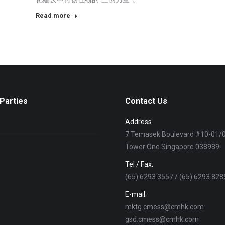
Read more
Parties
Contact Us
Address
7 Temasek Boulevard #10-01/
Tower One Singapore 038989
Tel / Fax:
(65) 6293 3557 / (65) 6293 828
E-mail:
mktg.cmess@cmhk.com
gsd.cmess@cmhk.com