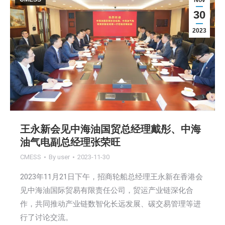
Nov
30
2023
王永新会见中海油国贸总经理戴彤、中海
油气电副总经理张荣旺
CMESS
By
user
2023-11-30
2023年11月21日下午，招商轮船总经理王永新在香港会
见中海油国际贸易有限责任公司，贸运产业链深化合
作，共同推动产业链数智化长远发展、碳交易管理等进
行了讨论交流。