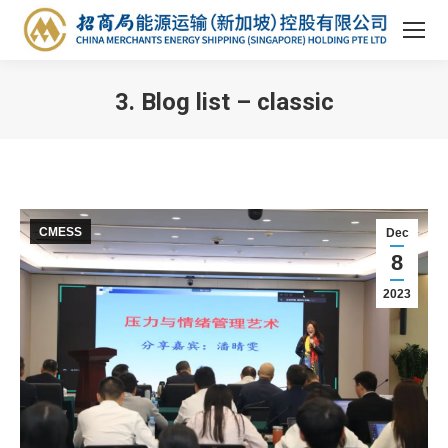
3. Blog list – classic
You are here:
CMESS
Dec
8
2023