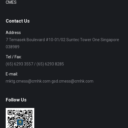
CMES
Contact Us
Address
7 Temasek Boulevard #10-01/02 Suntec Tower One Singapore
038989
Tel / Fax:
(65) 6293 3557 / (65) 6293 8285
E-mail:
mktg.cmess@cmhk.com gsd.cmess@cmhk.com
Follow Us