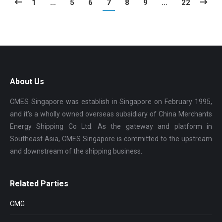
1
…
5
6
7
8
9
…
22
About Us
CMES Singapore was establish in Singapore on February 1995,
and it’s a wholly owned overseas subsidiary of China Merchants
Energy Shipping Co Ltd. As the gateway and platform in
Southeast Asia, CMES Singapore is committed to the upstream
and downstream of the shipping business.
Related Parties
CMG