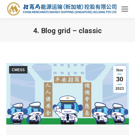
4. Blog grid – classic
You are here:
CMESS
Nov
30
2023