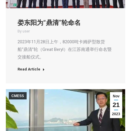
娄东阳为“鼎清”轮命名
By
user
2023年11月28日上午，82000吨卡姆萨型散货
船“鼎清”轮（Great Beryl）在江苏南通举行命名暨
交接船仪式。
Read Article
CMESS
Nov
21
2023