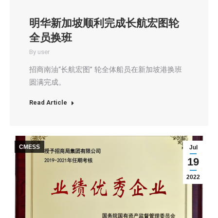
明华新加坡顺利完成长航宏图轮
全员换班
By
user
招商南油“长航宏图” 轮全体船员在新加坡港换班
圆满完成。
Read Article
CMESS
Jul
19
2022