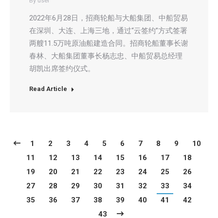
By
user
2022年6月28日，招商轮船与大船集团、中船贸易
在深圳、大连、上海三地，通过“云签约”方式签署
两艘11.5万吨原油船建造合同。招商轮船董事长谢
春林、大船集团董事长杨志忠、中船贸易总经理
胡凯出席签约仪式。
Read Article
1
2
3
4
5
6
7
8
9
10
11
12
13
14
15
16
17
18
19
20
21
22
23
24
25
26
27
28
29
30
31
32
33
34
35
36
37
38
39
40
41
42
43