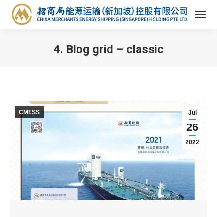
4. Blog grid – classic
You are here:
CMESS
Jul
26
2022