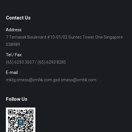
Contact Us
Address
7 Temasek Boulevard #10-01/02 Suntec Tower One Singapore
038989
Tel / Fax:
(65) 6293 3557 / (65) 6293 8285
E-mail:
mktg.cmess@cmhk.com gsd.cmess@cmhk.com
Follow Us