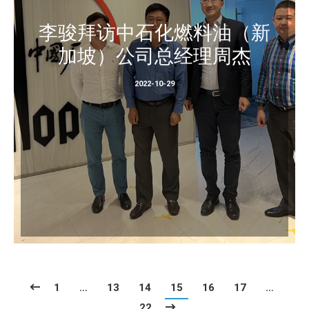
李骏拜访中石化燃料油（新
加坡）公司总经理周杰
2022-10-29
1
…
13
14
15
16
17
…
22