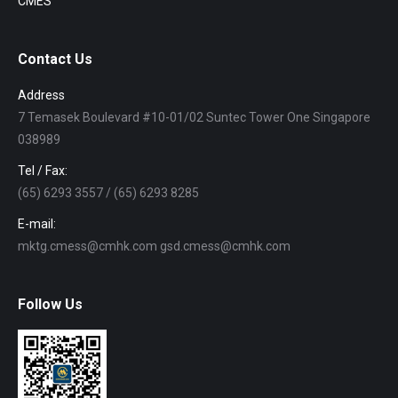
CMES
Contact Us
Address
7 Temasek Boulevard #10-01/02 Suntec Tower One Singapore
038989
Tel / Fax:
(65) 6293 3557 / (65) 6293 8285
E-mail:
mktg.cmess@cmhk.com gsd.cmess@cmhk.com
Follow Us