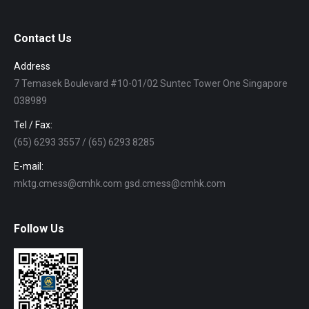
Contact Us
Address
7 Temasek Boulevard #10-01/02 Suntec Tower One Singapore
038989
Tel / Fax:
(65) 6293 3557 / (65) 6293 8285
E-mail:
mktg.cmess@cmhk.com gsd.cmess@cmhk.com
Follow Us