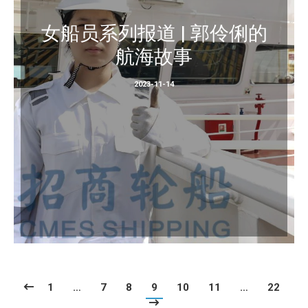
女船员系列报道 | 郭伶俐的
航海故事
2023-11-14
1
…
7
8
9
10
11
…
22