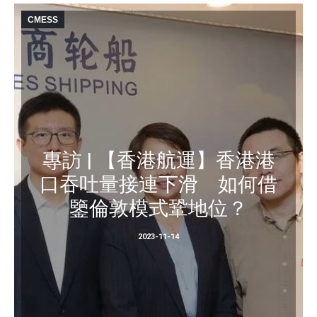
CMESS
專訪 | 【香港航運】香港港
口吞吐量接連下滑 如何借
鑒倫敦模式鞏地位？
2023-11-14