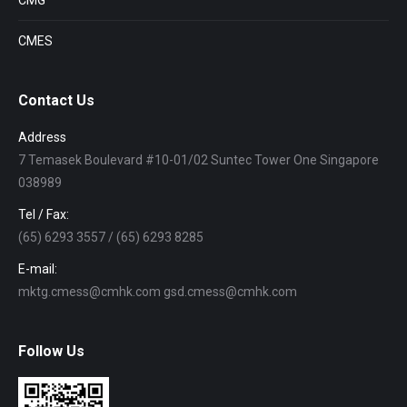
CMG
CMES
Contact Us
Address
7 Temasek Boulevard #10-01/02 Suntec Tower One Singapore
038989
Tel / Fax:
(65) 6293 3557 / (65) 6293 8285
E-mail:
mktg.cmess@cmhk.com gsd.cmess@cmhk.com
Follow Us