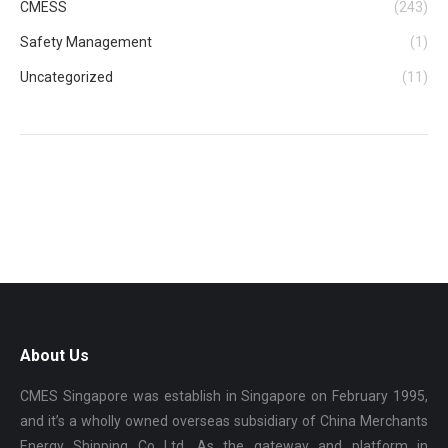
CMESS
(243)
Safety Management
(1)
Uncategorized
(11)
About Us
CMES Singapore was establish in Singapore on February 1995,
and it’s a wholly owned overseas subsidiary of China Merchants
Energy Shipping Co Ltd. As the gateway and platform in