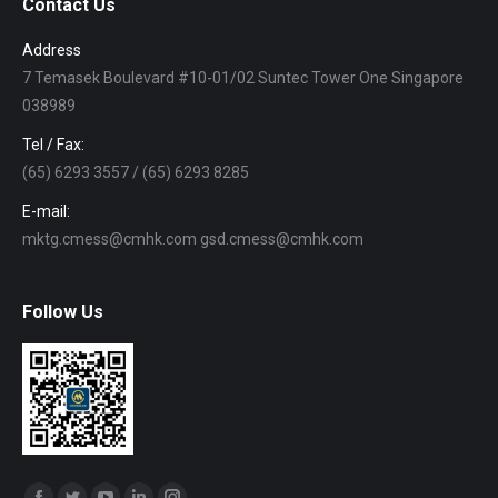
Contact Us
Address
7 Temasek Boulevard #10-01/02 Suntec Tower One Singapore
038989
Tel / Fax:
(65) 6293 3557 / (65) 6293 8285
E-mail:
mktg.cmess@cmhk.com gsd.cmess@cmhk.com
Follow Us
Find us on: