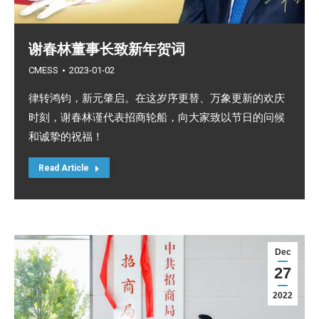
谢春林董事长致新年贺词
CMESS
2023-01-02
律转鸿钧，新元肇启。在这岁序更替、万象更新的欢庆
时刻，谢春林谨代表招商轮船，向大家致以节日的问候
和诚挚的祝福！
Read Article
Dec
27
2022