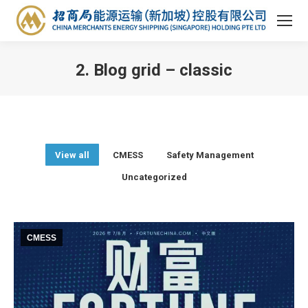
2. Blog grid – classic
You are here:
View all
CMESS
Safety Management
Uncategorized
CMESS