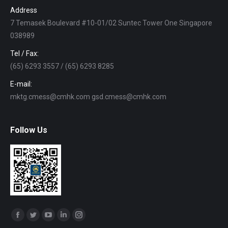
Address
7 Temasek Boulevard #10-01/02 Suntec Tower One Singapore
038989
Tel / Fax:
(65) 6293 3557 / (65) 6293 8285
E-mail:
mktg.cmess@cmhk.com gsd.cmess@cmhk.com
Follow Us
Find us on:
Facebook
Twitter
YouTube
Linkedin
Instagram